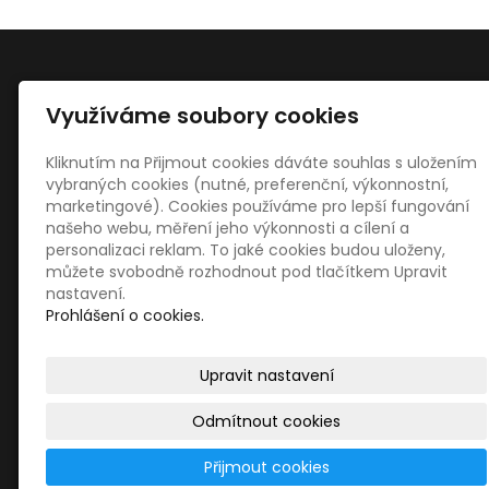
Využíváme soubory cookies
Kontakty
Kliknutím na Přijmout cookies dáváte souhlas s uložením
Jaroslav Starý
vybraných cookies (nutné, preferenční, výkonnostní,
Újezd u Rosic 130, 664 84
marketingové). Cookies používáme pro lepší fungování
našeho webu, měření jeho výkonnosti a cílení a
info@dekoraceprovas.cz
personalizaci reklam. To jaké cookies budou uloženy,
777 209 579, 736 617 649
můžete svobodně rozhodnout pod tlačítkem Upravit
nastavení.
Prohlášení o cookies.
© 2026
Jaroslav Starý
– ...udělejte radost sobě i
Upravit nastavení
ostatním
|
Mapa webu
Odmítnout cookies
inPage
–
webové stránky
s AI,
doména
a
webhosting
Přijmout cookies